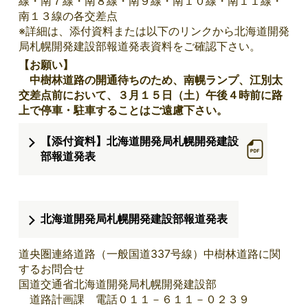
線・南７線・南８線・南９線・南１０線・南１１線・
南１３線の各交差点
※詳細は、添付資料または以下のリンクから北海道開発
局札幌開発建設部報道発表資料をご確認下さい。
【お願い】
中樹林道路の開通待ちのため、南幌ランプ、江別太
交差点前において、３月１５日（土）午後４時前に路
上で停車・駐車することはご遠慮下さい。
【添付資料】北海道開発局札幌開発建設
部報道発表
北海道開発局札幌開発建設部報道発表
道央圏連絡道路（一般国道337号線）中樹林道路に関
するお問合せ
国道交通省北海道開発局札幌開発建設部
道路計画課 電話０１１－６１１－０２３９