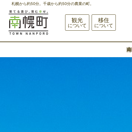
札幌から約50分。千歳から約50分の農業の町。
観光
移住
について
について
南