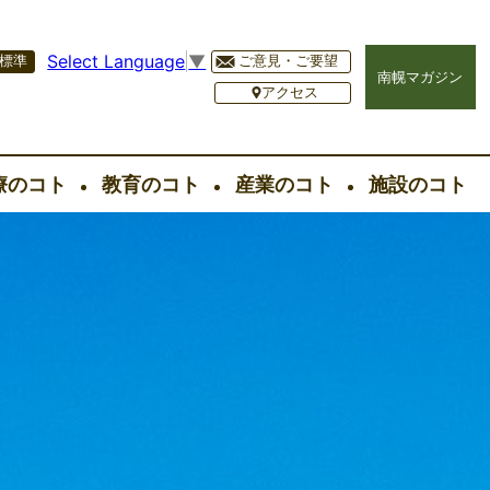
Select Language
▼
標準
ご意見・ご要望
南幌マガジン
アクセス
療のコト
教育のコト
産業のコト
施設のコト