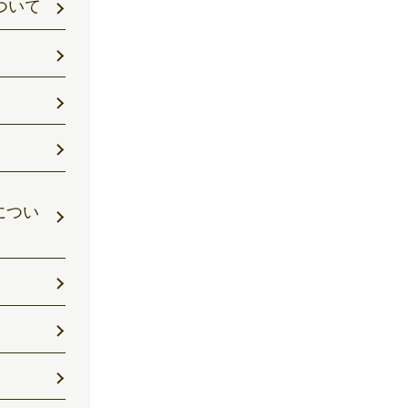
ついて
につい