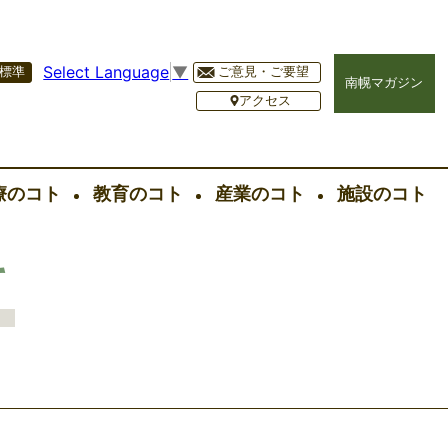
Select Language
▼
標準
ご意見・ご要望
南幌マガジン
アクセス
療のコト
教育のコト
産業のコト
施設のコト
て