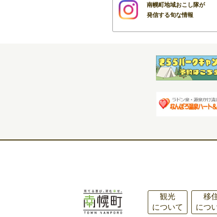
南幌町地域おこし隊が
発信する旬な情報
観光
移
について
につ