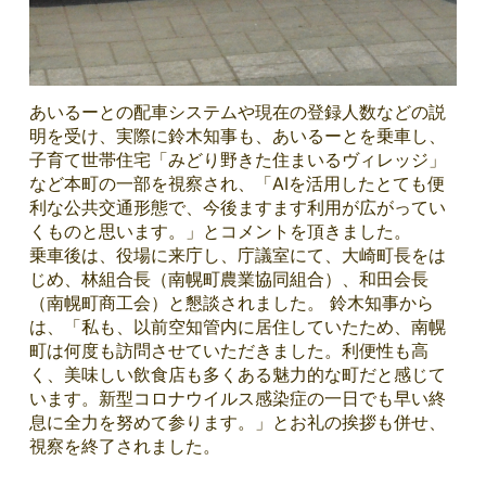
あいるーとの配車システムや現在の登録人数などの説
明を受け、実際に鈴木知事も、あいるーとを乗車し、
子育て世帯住宅「みどり野きた住まいるヴィレッジ」
など本町の一部を視察され、「AIを活用したとても便
利な公共交通形態で、今後ますます利用が広がってい
くものと思います。」とコメントを頂きました。
乗車後は、役場に来庁し、庁議室にて、大崎町長をは
じめ、林組合長（南幌町農業協同組合）、和田会長
（南幌町商工会）と懇談されました。 鈴木知事から
は、「私も、以前空知管内に居住していたため、南幌
町は何度も訪問させていただきました。利便性も高
く、美味しい飲食店も多くある魅力的な町だと感じて
います。新型コロナウイルス感染症の一日でも早い終
息に全力を努めて参ります。」とお礼の挨拶も併せ、
視察を終了されました。