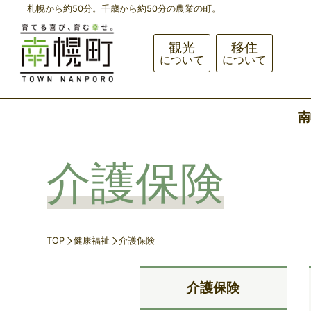
札幌から約50分。千歳から約50分の農業の町。
観光
移住
について
について
南
介護保険
TOP
健康福祉
介護保険
介護保険