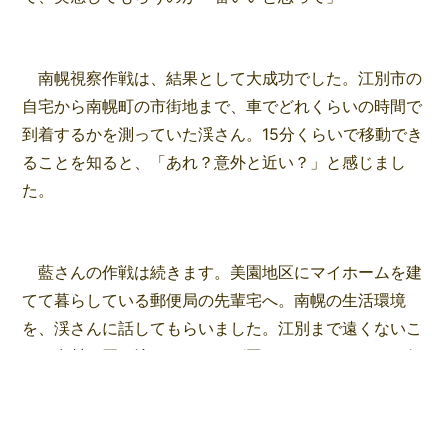
南幌視察作戦は、結果として大成功でした。江別市の
自宅から南幌町の市街地まで、車でどれくらいの時間で
到着するかを測っていた渓さん。15分くらいで移動でき
ることを知ると、「あれ？意外と近い？」と感じまし
た。
藍さんの作戦は続きます。美園地区にマイホームを建
てて暮らしている郵便局の先輩宅へ。南幌の生活環境
を、渓さんに話してもらいました。江別まで遠くないこ
と、食材は買い溜めしておけば困らないこと、そして何
より子供たちがのびのびと生活して楽しそうなこと。道
路の除雪も南幌町は行き届いていることを知り、渓さん
の不安が解消されていきました。