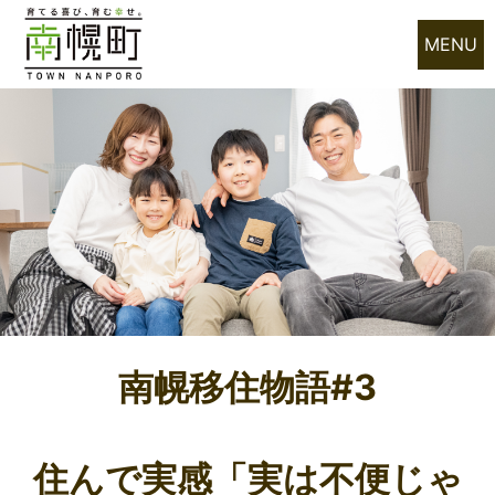
MENU
南幌移住物語#3
住んで実感「実は不便じゃ